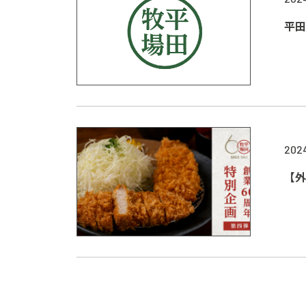
平田
202
【外