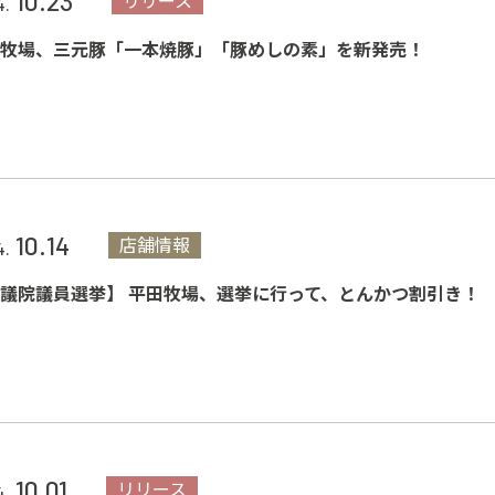
10.23
リリース
4.
牧場、三元豚「一本焼豚」「豚めしの素」を新発売！
10.14
店舗情報
4.
議院議員選挙】 平田牧場、選挙に行って、とんかつ割引き！
10.01
リリース
4.