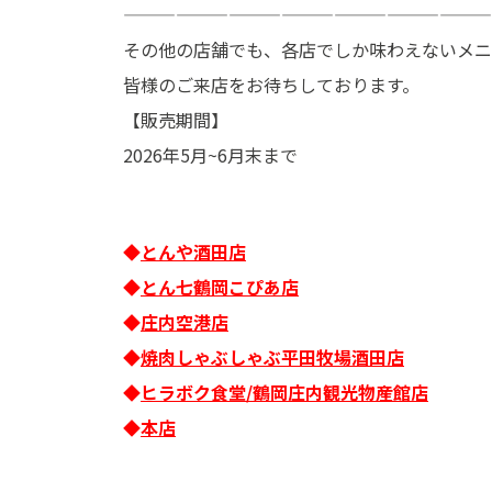
—————————————————————
その他の店舗でも、各店でしか味わえないメニ
皆様のご来店をお待ちしております。
【販売期間】
2026年5月~6月末まで
◆
とんや酒田店
◆
とん七鶴岡こぴあ店
◆
庄内空港店
◆
焼肉しゃぶしゃぶ平田牧場酒田店
◆
ヒラボク食堂/鶴岡庄内観光物産館店
◆
本店