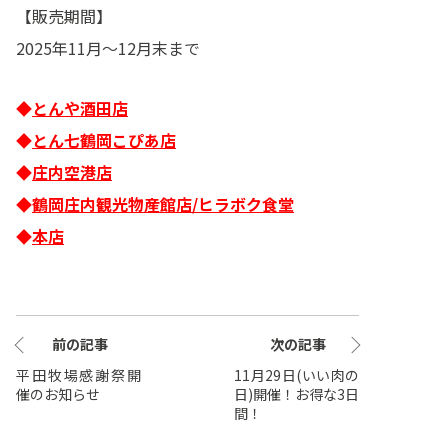
【販売期間】
2025年11月～12月末まで
◆
とんや酒田店
◆
とん七鶴岡こぴあ店
◆
庄内空港店
◆
鶴岡庄内観光物産館店/ヒラボク食堂
◆
本店
前の記事
次の記事
平田牧場感謝祭開
11月29日(いい肉の
催のお知らせ
日)開催！お得な3日
間！