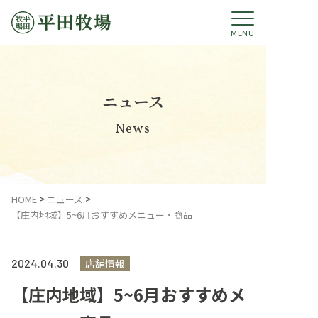
MENU
ニュース
News
平田牧場のあゆみ
HOME
ニュース
【庄内地域】5~6月おすすめメニュー・商品
ブランド豚のご紹介
平田牧場グループ
2024.
04.30
店舗情報
【庄内地域】5~6月おすすめメ
コミットメント