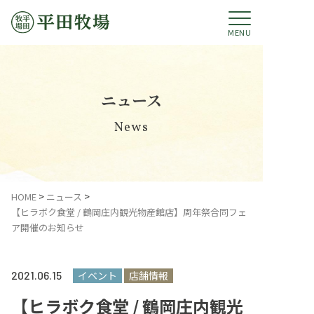
MENU
ニュース
News
平田牧場のあゆみ
HOME
ニュース
【ヒラボク食堂 / 鶴岡庄内観光物産館店】周年祭合同フェ
ブランド豚のご紹介
ア開催のお知らせ
平田牧場グループ
2021.
06.15
イベント
店舗情報
コミットメント
【ヒラボク食堂 / 鶴岡庄内観光